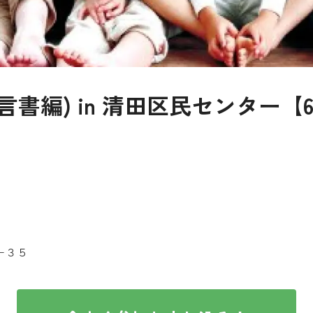
書編) in 清田区民センター【6/
−３５