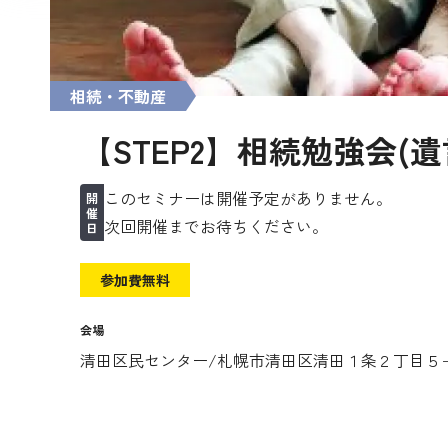
相続・不動産
【STEP2】相続勉強会(遺言
このセミナーは開催予定がありません。
開
催
次回開催までお待ちください。
日
参加費無料
会場
清田区民センター/札幌市清田区清田１条２丁目５