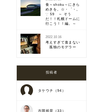
食～shoku～にきら
めきを。☆・゜・。
∵ 59 ～ そう
だ！！札幌ドームに
行こう！！編。～
2022.10.16
考えすぎて進まない
孤独のモデラー
投稿者
タケウチ（94）
吉岡裕晃（33）