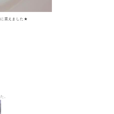
さに震えました★
した。