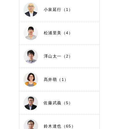
小泉延行（1）
松浦里美（4）
澤山太一（2）
髙井萌（1）
佐藤武義（5）
鈴木達也（65）