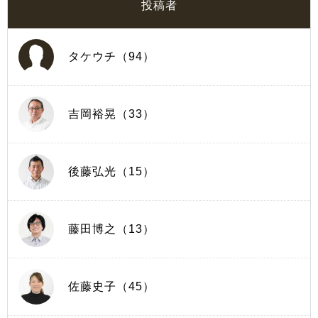
投稿者
タケウチ（94）
吉岡裕晃（33）
後藤弘光（15）
藤田博之（13）
佐藤史子（45）