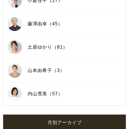
小倉佳子（27）
藤澤由幸（45）
土居ゆかり（81）
山本由希子（3）
内山雪美（57）
月別アーカイブ