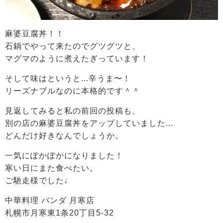
麻婆豆腐丼！！
石鍋でやって来たのでグツグツと、
マグマのように煮えたぎっています！
そして味はというと...辛うま〜！
リーズナブルなのに本格的です＾＾
見返してみると私の前回の投稿も、
別の店の麻婆豆腐丼をアップしていました...
どんだけ好きなんでしょうか。
一気にぽかぽかになりました！
寒い日にまた食べたい。
ご馳走様でした♩
中華料理 パンダ 月寒店
札幌市月寒東1条20丁目5-32