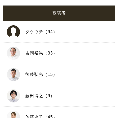
投稿者
タケウチ（94）
吉岡裕晃（33）
後藤弘光（15）
藤田博之（9）
佐藤史子（45）