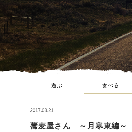
遊ぶ
食べる
2017.08.21
蕎麦屋さん ～月寒東編～