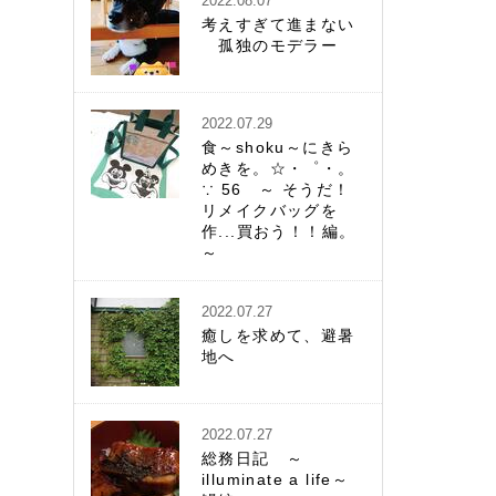
2022.08.07
考えすぎて進まない
孤独のモデラー
2022.07.29
食～shoku～にきら
めきを。☆・゜・。
∵ 56 ～ そうだ！
リメイクバッグを
作...買おう！！編。
～
2022.07.27
癒しを求めて、避暑
地へ
2022.07.27
総務日記 ～
illuminate a life～