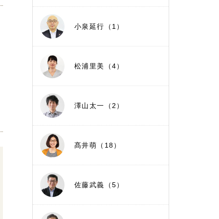
小泉延行（1）
松浦里美（4）
澤山太一（2）
髙井萌（18）
佐藤武義（5）