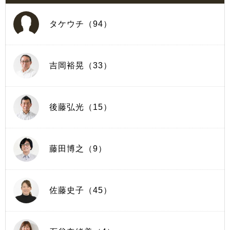
タケウチ（94）
吉岡裕晃（33）
後藤弘光（15）
藤田博之（9）
佐藤史子（45）