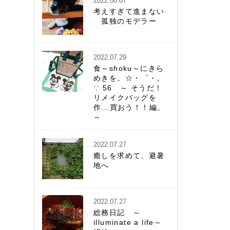
2022.08.07
考えすぎて進まない
孤独のモデラー
2022.07.29
食～shoku～にきら
めきを。☆・゜・。
∵ 56 ～ そうだ！
リメイクバッグを
作...買おう！！編。
～
2022.07.27
癒しを求めて、避暑
地へ
2022.07.27
総務日記 ～
illuminate a life～