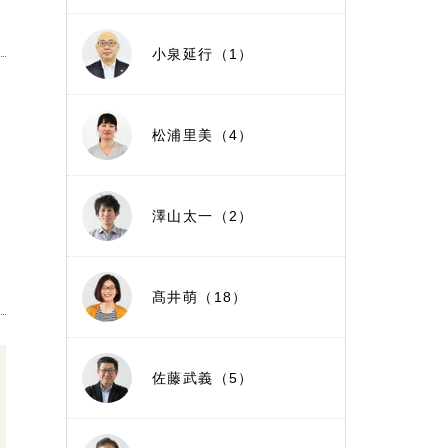
小泉延行（1）
松浦里美（4）
澤山太一（2）
髙井萌（18）
佐藤武義（5）