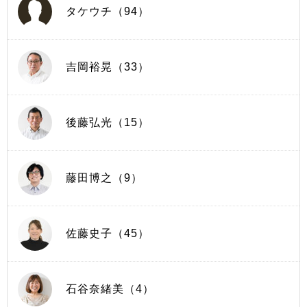
タケウチ（94）
吉岡裕晃（33）
後藤弘光（15）
藤田博之（9）
佐藤史子（45）
石谷奈緒美（4）