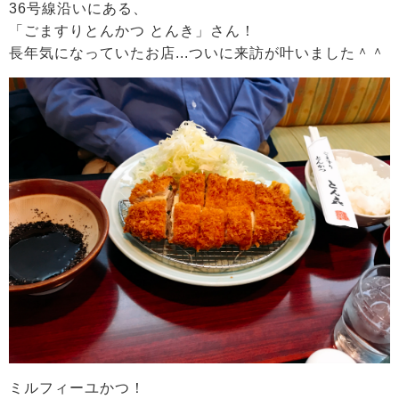
36号線沿いにある、
「ごますりとんかつ とんき」さん！
長年気になっていたお店...ついに来訪が叶いました＾＾
ミルフィーユかつ！