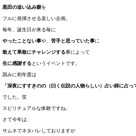
黒田の追い込み癖
を
フルに発揮させる楽しい企画。
毎年、誕生日が来る毎に
やったことない事
や、
苦手と思っていた事
に
敢えて果敢にチャレンジする
事によって
生に感謝する
というイベントです。
因みに初年度は
「深夜にすすきのの
（曰く伝説の人物らしい）
占い師に占っ
でした。笑
スピリチュアルな体験ですね。
さて今年は、
サムネでネタバレしておりますが