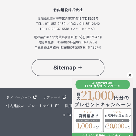
竹内建設株式会社
北海道札幌市豊平区月寒東1条18丁目1番35号
TEL：011-851-2430 ／ FAX：011-851-2642
TEL：0120-37-5518（フリーダイヤル）
建設業許可：北海道知事許可(特-5)石 第07947号
宅建業免許：北海道知事石狩(9) 第4825号
二級建築士事務所 北海道知事登録(石) 第4267号
Sitemap
リノベーション
リフォーム
たけうち不動産
竹内建設コーポレートサイト
採用情報
© TAKEUCHI ALL RIGHTS RESERVED.