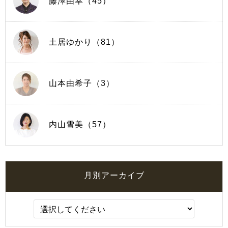
藤澤由幸（45）
土居ゆかり（81）
山本由希子（3）
内山雪美（57）
月別アーカイブ