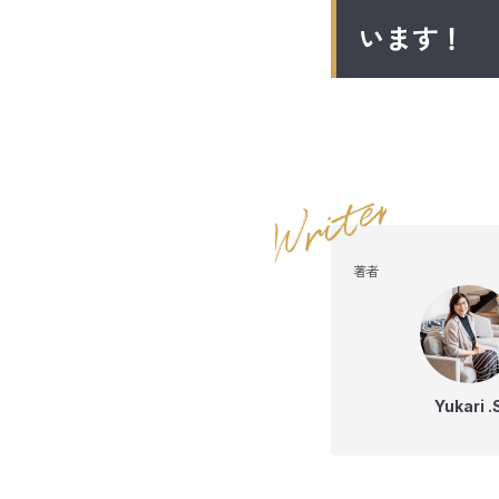
います！
著者
Yukari .