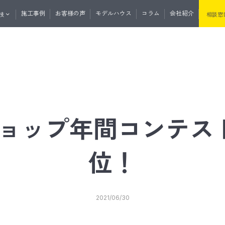
施工事例
お客様の声
モデルハウス
コラム
会社紹介
技
相談窓
くりの流れ
資料請求
無料相談
マガ登録
土地・分譲住宅情報
たけうちの住
ムショップ年間コンテス
位！
セプト
性・断熱
たけうちの家の強み
耐震性・耐久性
と外の断熱
道産材の高精度エンジニアリングウ
うちの平屋
リノベーション
リフォーム
サウナ事業
リプルサッシ
オリジナル工法
2021/06/30
気
J暖熱枠＋グリッドポスト基礎工法
井断熱
リフォーム・リノベーション