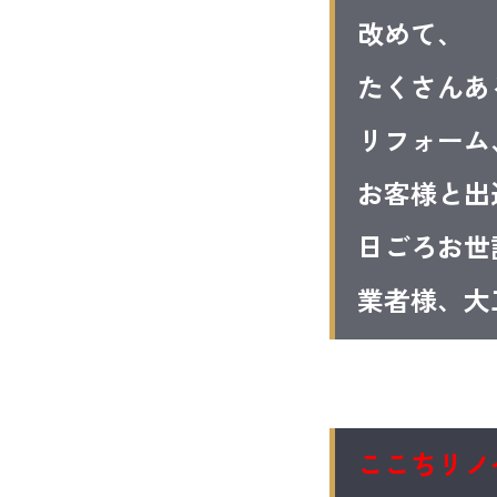
改めて、
たくさんあ
リフォーム
お客様と出
日ごろお世
業者様、大
ここちリノ