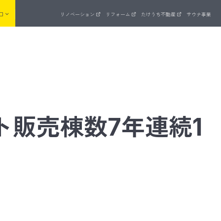
口
リノベーション
リフォーム
たけうち不動産
サウナ事業
来場予約
まいゼミ
ト販売棟数7年連続1
住宅ラインナップ
品質管理
ッド
長期優良住宅を全棟標準でクリア
ZEH支援事業への取り組み
UA値計算 × C値測定
建物・設備保証