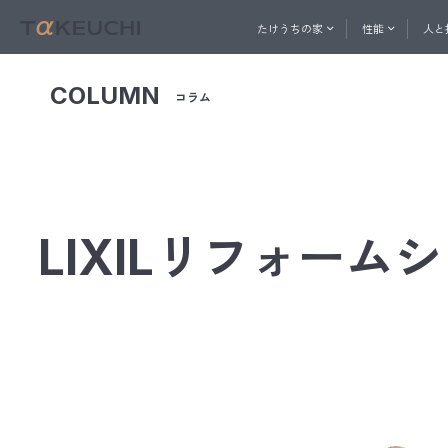
たけうちの家
性能
人と
COLUMN
コラム
ABOUT
PERFORMANCE
一社直営の建築プロ集団
家づくりを始めたい方へ
家づ
人と技
おうち相談窓口
たけうちの家
性能
メル
LIXILリフォー
コン
快適
内
たけ
ト
換
天