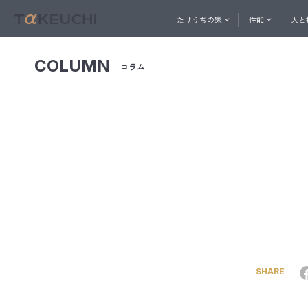
たけうちの家
性能
人と
COLUMN
コラム
ABOUT
PERFORMANCE
一社直営の建築プロ集団
家づくりを始めたい方へ
家づ
人と技
おうち相談窓口
たけうちの家
性能
メル
コン
快適
内
たけ
ト
換
SHARE
天