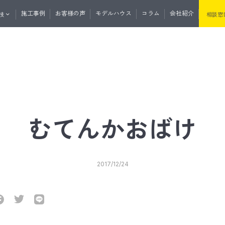
施工事例
お客様の声
モデルハウス
コラム
会社紹介
技
相談窓
くりの流れ
資料請求
無料相談
マガ登録
土地・分譲住宅情報
たけうちの住
むてんかおばけ
セプト
性・断熱
たけうちの家の強み
耐震性・耐久性
2017/12/24
と外の断熱
道産材の高精度エンジニアリングウ
うちの平屋
リノベーション
リフォーム
サウナ事業
リプルサッシ
オリジナル工法
気
J暖熱枠＋グリッドポスト基礎工法
井断熱
リフォーム・リノベーション