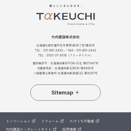
竹内建設株式会社
北海道札幌市豊平区月寒東1条18丁目1番35号
TEL：011-851-2430 ／ FAX：011-851-2642
TEL：0120-37-5518（フリーダイヤル）
建設業許可：北海道知事許可(特-5)石 第07947号
宅建業免許：北海道知事石狩(9) 第4825号
二級建築士事務所 北海道知事登録(石) 第4267号
Sitemap
リノベーション
リフォーム
たけうち不動産
竹内建設コーポレートサイト
採用情報