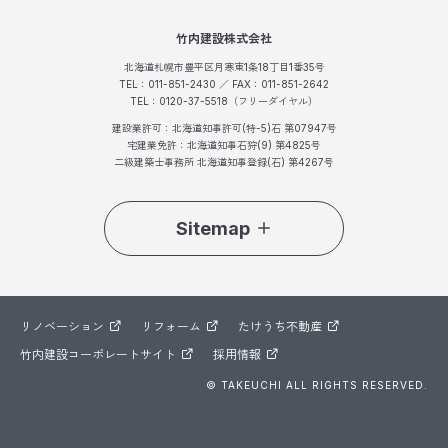
竹内建設株式会社
北海道札幌市豊平区月寒東1条18丁目1番35号
TEL：011-851-2430 ／ FAX：011-851-2642
TEL：0120-37-5518（フリーダイヤル）
建設業許可：北海道知事許可(特-5)石 第07947号
宅建業免許：北海道知事石狩(9) 第4825号
二級建築士事務所 北海道知事登録(石) 第4267号
Sitemap
リノベーション
リフォーム
たけうち不動産
竹内建設コーポレートサイト
採用情報
© TAKEUCHI ALL RIGHTS RESERVED.