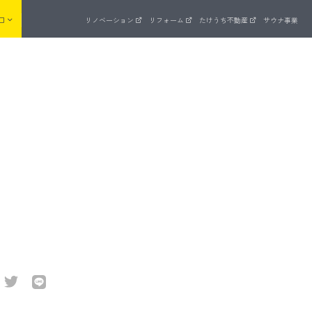
口
リノベーション
リフォーム
たけうち不動産
サウナ事業
来場予約
まいゼミ
住宅ラインナップ
品質管理
ッド
長期優良住宅を全棟標準でクリア
ZEH支援事業への取り組み
UA値計算 × C値測定
建物・設備保証