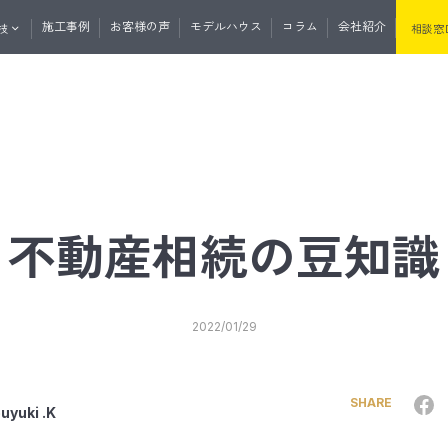
施工事例
お客様の声
モデルハウス
コラム
会社紹介
技
相談窓
くりの流れ
資料請求
無料相談
マガ登録
土地・分譲住宅情報
たけうちの住
不動産相続の豆知識
セプト
性・断熱
たけうちの家の強み
耐震性・耐久性
2022/01/29
と外の断熱
道産材の高精度エンジニアリングウ
うちの平屋
リノベーション
リフォーム
サウナ事業
リプルサッシ
オリジナル工法
気
J暖熱枠＋グリッドポスト基礎工法
SHARE
uyuki .K
井断熱
リフォーム・リノベーション