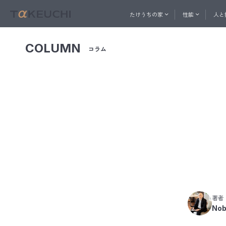
たけうちの家
性能
人と
COLUMN
コラム
ABOUT
PERFORMANCE
一社直営の建築プロ集団
家づくりを始めたい方へ
家づ
人と技
おうち相談窓口
たけうちの家
性能
メル
コン
快適
内
たけ
ト
著者
換
Nob
天