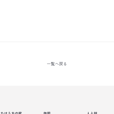
一覧へ戻る
たけうちの家
性能
人と技