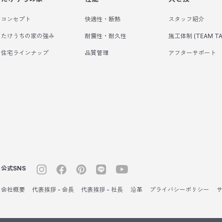
コンセプト
快適性・断熱
スタッフ紹介
たけうちの家の強み
耐震性・耐久性
施工体制 (TEAM TA
住宅ラインナップ
品質管理
アフターサポート
公式SNS
会社概要
代表挨拶 - 会長
代表挨拶 - 社長
沿革
プライバシーポリシー