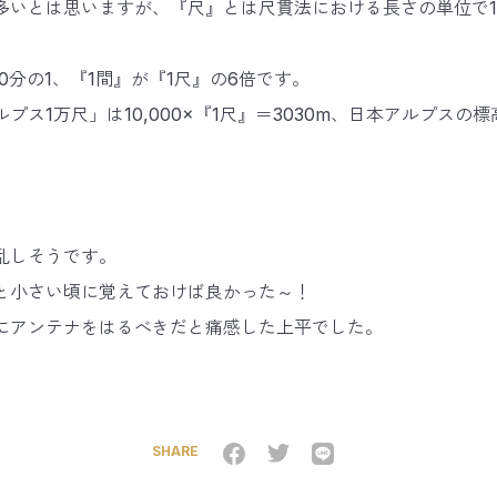
多いとは思いますが、『尺』とは尺貫法における長さの単位で1尺
10分の1、『1間』が『1尺』の6倍です。
プス1万尺」は10,000×『1尺』＝3030m、日本アルプスの
乱しそうです。
と小さい頃に覚えておけば良かった～！
にアンテナをはるべきだと痛感した上平でした。
SHARE