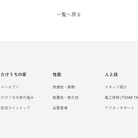
一覧へ戻る
たけうちの家
性能
人と技
コンセプト
快適性・断熱
スタッフ紹介
たけうちの家の強み
耐震性・耐久性
施工体制 (TEAM TA
住宅ラインナップ
品質管理
アフターサポート