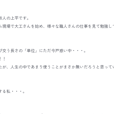
新人の上平です。
ム現場で大工さんを始め、様々な職人さんの仕事を見て勉強し
び交う長さの「単位」にただ今戸惑い中・・・。
！！
たが、人生の中であまり使うことがまさか無いだろうと思って
する私・・・。