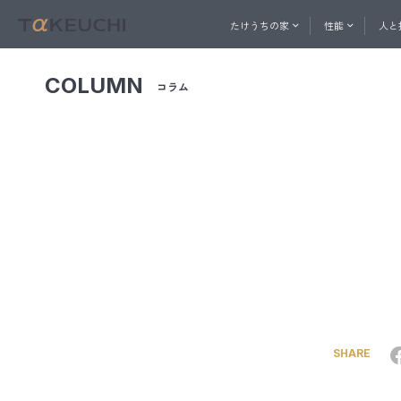
たけうちの家
性能
人と
COLUMN
コラム
ABOUT
PERFORMANCE
一社直営の建築プロ集団
家づくりを始めたい方へ
家づ
人と技
おうち相談窓口
たけうちの家
性能
メル
コン
快適
内
たけ
ト
換
SHARE
天