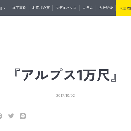
施工事例
お客様の声
モデルハウス
コラム
会社紹介
技
相談窓
くりの流れ
資料請求
無料相談
マガ登録
土地・分譲住宅情報
たけうちの住
『アルプス1万尺』
セプト
性・断熱
たけうちの家の強み
耐震性・耐久性
2017/10/02
と外の断熱
道産材の高精度エンジニアリングウ
うちの平屋
リノベーション
リフォーム
サウナ事業
リプルサッシ
オリジナル工法
気
J暖熱枠＋グリッドポスト基礎工法
井断熱
リフォーム・リノベーション