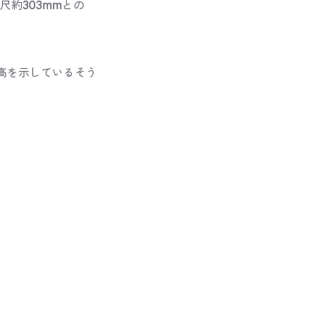
約303mmとの
標高を示しているそう