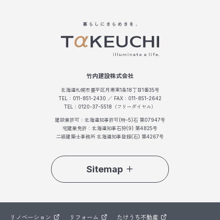
竹内建設株式会社
北海道札幌市豊平区月寒東1条18丁目1番35号
TEL：011-851-2430 ／ FAX：011-851-2642
TEL：0120-37-5518（フリーダイヤル）
建設業許可：北海道知事許可(特-5)石 第07947号
宅建業免許：北海道知事石狩(9) 第4825号
二級建築士事務所 北海道知事登録(石) 第4267号
Sitemap
リノベーション
リフォーム
たけうち不動産