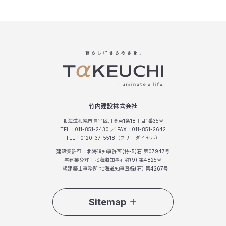
竹内建設株式会社
北海道札幌市豊平区月寒東1条18丁目1番35号
TEL：011-851-2430 ／ FAX：011-851-2642
TEL：0120-37-5518（フリーダイヤル）
建設業許可：北海道知事許可(特-5)石 第07947号
宅建業免許：北海道知事石狩(9) 第4825号
二級建築士事務所 北海道知事登録(石) 第4267号
Sitemap