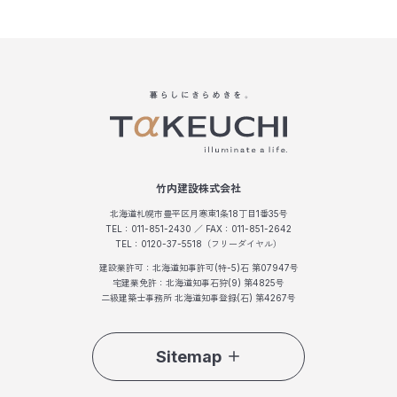
竹内建設株式会社
北海道札幌市豊平区月寒東1条18丁目1番35号
TEL：011-851-2430 ／ FAX：011-851-2642
TEL：0120-37-5518（フリーダイヤル）
建設業許可：北海道知事許可(特-5)石 第07947号
宅建業免許：北海道知事石狩(9) 第4825号
二級建築士事務所 北海道知事登録(石) 第4267号
Sitemap