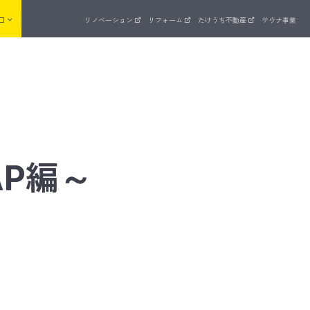
口
リノベーション
リフォーム
たけうち不動産
サウナ事業
来場予約
まいゼミ
AP編～
住宅ラインナップ
品質管理
ッド
長期優良住宅を全棟標準でクリア
ZEH支援事業への取り組み
UA値計算 × C値測定
建物・設備保証