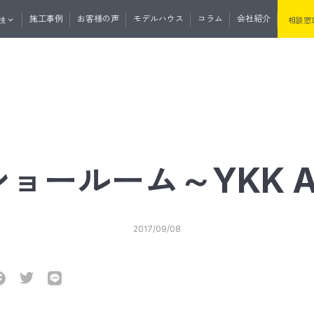
施工事例
お客様の声
モデルハウス
コラム
会社紹介
技
相談窓
くりの流れ
資料請求
無料相談
マガ登録
土地・分譲住宅情報
たけうちの住
ショールーム～YKK 
セプト
性・断熱
たけうちの家の強み
耐震性・耐久性
2017/09/08
と外の断熱
道産材の高精度エンジニアリングウ
うちの平屋
リノベーション
リフォーム
サウナ事業
リプルサッシ
オリジナル工法
気
J暖熱枠＋グリッドポスト基礎工法
井断熱
リフォーム・リノベーション