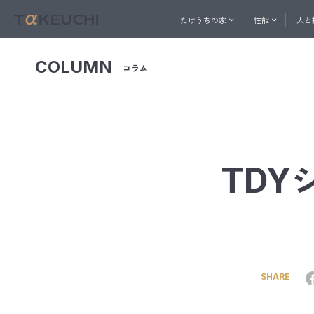
たけうちの家
性能
人と
COLUMN
コラム
ABOUT
PERFORMANCE
一社直営の建築プロ集団
家づくりを始めたい方へ
家づ
人と技
おうち相談窓口
たけうちの家
性能
メル
TDY
コン
快適
内
たけ
ト
換
SHARE
天