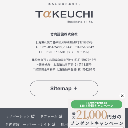
竹内建設株式会社
北海道札幌市豊平区月寒東1条18丁目1番35号
TEL：011-851-2430 ／ FAX：011-851-2642
TEL：0120-37-5518（フリーダイヤル）
建設業許可：北海道知事許可(特-5)石 第07947号
宅建業免許：北海道知事石狩(9) 第4825号
二級建築士事務所 北海道知事登録(石) 第4267号
Sitemap
リノベーション
リフォーム
たけうち不動産
竹内建設コーポレートサイト
採用情報