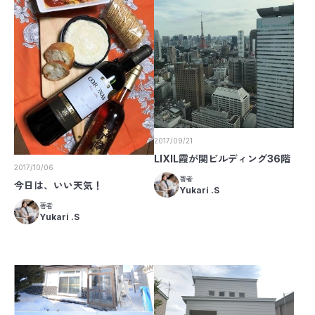
2017/09/21
LIXIL霞が関ビルディング36階
2017/10/06
著者
今日は、いい天気！
Yukari .S
著者
Yukari .S