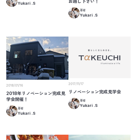
お越し下さい！
Yukari .S
著者
Yukari .S
2017/11/17
2018/01/16
リノベーション完成見学会
2018年リノベーション完成見
学会開催！
著者
Yukari .S
著者
Yukari .S