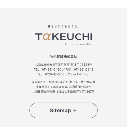
竹内建設株式会社
北海道札幌市豊平区月寒東1条18丁目1番35号
TEL：011-851-2430 ／ FAX：011-851-2642
TEL：0120-37-5518（フリーダイヤル）
建設業許可：北海道知事許可(特-5)石 第07947号
宅建業免許：北海道知事石狩(9) 第4825号
二級建築士事務所 北海道知事登録(石) 第4267号
Sitemap