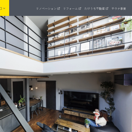
口
リノベーション
リフォーム
たけうち不動産
サウナ事業
来場予約
まいゼミ
住宅ラインナップ
品質管理
ッド
長期優良住宅を全棟標準でクリア
ZEH支援事業への取り組み
UA値計算 × C値測定
建物・設備保証