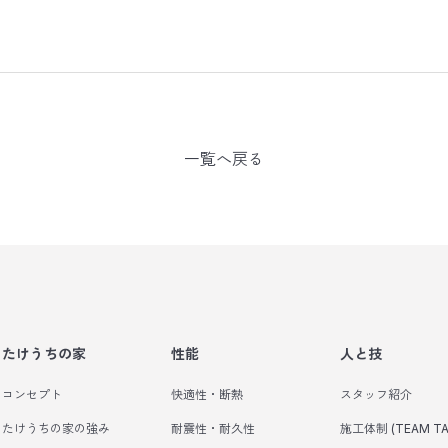
一覧へ戻る
たけうちの家
性能
人と技
コンセプト
快適性・断熱
スタッフ紹介
たけうちの家の強み
耐震性・耐久性
施工体制 (TEAM TA