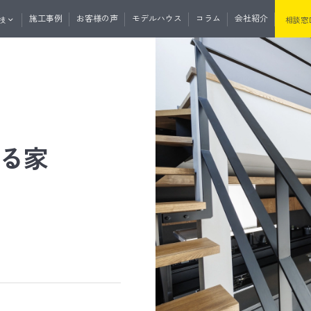
施工事例
お客様の声
モデルハウス
コラム
会社紹介
技
相談窓
くりの流れ
資料請求
無料相談
マガ登録
土地・分譲住宅情報
たけうちの住
る家
セプト
性・断熱
たけうちの家の強み
耐震性・耐久性
と外の断熱
道産材の高精度エンジニアリングウ
うちの平屋
リノベーション
リフォーム
サウナ事業
リプルサッシ
オリジナル工法
気
J暖熱枠＋グリッドポスト基礎工法
井断熱
リフォーム・リノベーション