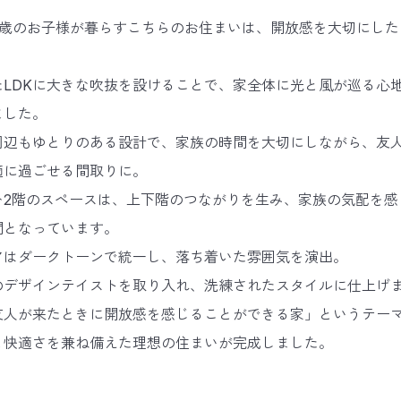
0歳のお子様が暮らすこちらのお住まいは、開放感を大切にした
たLDKに大きな吹抜を設けることで、家全体に光と風が巡る心
ました。
周辺もゆとりのある設計で、家族の時間を大切にしながら、友
適に過ごせる間取りに。
む2階のスペースは、上下階のつながりを生み、家族の気配を感
間となっています。
アはダークトーンで統一し、落ち着いた雰囲気を演出。
のデザインテイストを取り入れ、洗練されたスタイルに仕上げ
友人が来たときに開放感を感じることができる家」というテー
と快適さを兼ね備えた理想の住まいが完成しました。