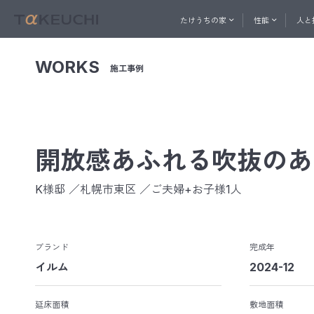
たけうちの家
性能
人と
WORKS
施工事例
ABOUT
PERFORMANCE
一社直営の建築プロ集団
家づくりを始めたい方へ
家づ
人と技
おうち相談窓口
たけうちの家
性能
メル
開放感あふれる吹抜のあ
K様邸 ／札幌市東区 ／ご夫婦+お子様1人
コン
快適
内
ブランド
完成年
たけ
ト
イルム
2024-12
換
天
延床面積
敷地面積