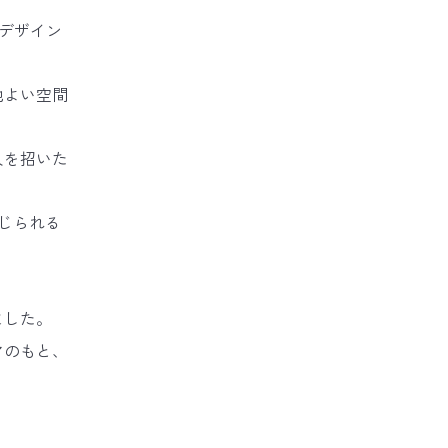
デザイン
地よい空間
人を招いた
じられる
ました。
マのもと、