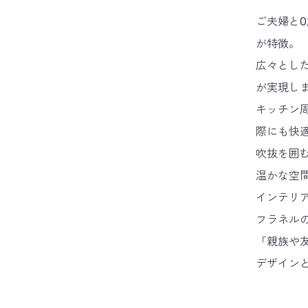
ご夫婦と
が特徴。
広々とし
が実現し
キッチン
際にも快
吹抜を囲
温かな空
インテリ
フラネル
「親族や
デザイン