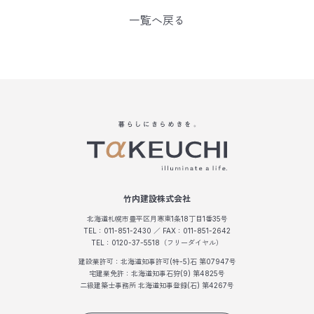
一覧へ戻る
竹内建設株式会社
北海道札幌市豊平区月寒東1条18丁目1番35号
TEL：011-851-2430 ／ FAX：011-851-2642
TEL：0120-37-5518（フリーダイヤル）
建設業許可：北海道知事許可(特-5)石 第07947号
宅建業免許：北海道知事石狩(9) 第4825号
二級建築士事務所 北海道知事登録(石) 第4267号