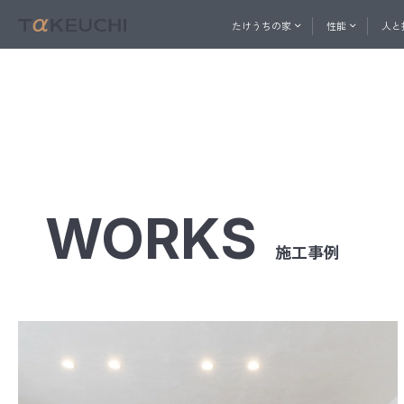
たけうちの家
性能
人と
ABOUT
PERFORMANCE
一社直営の建築プロ集団
家づくりを始めたい方へ
家づ
人と技
おうち相談窓口
たけうちの家
性能
メル
WORKS
施工事例
コン
快適
内
たけ
ト
換
天