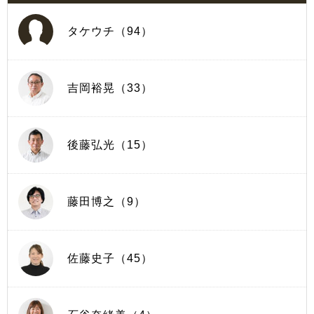
タケウチ（94）
吉岡裕晃（33）
後藤弘光（15）
藤田博之（9）
佐藤史子（45）