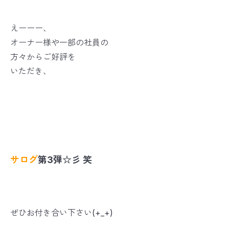
えーーー、
オーナー様や一部の社員の
方々からご好評を
いただき、
サログ
第3弾☆彡 笑
ぜひお付き合い下さい(+_+)