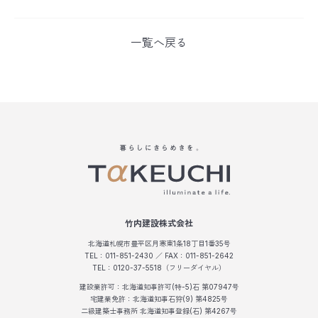
一覧へ戻る
竹内建設株式会社
北海道札幌市豊平区月寒東1条18丁目1番35号
TEL：011-851-2430 ／ FAX：011-851-2642
TEL：0120-37-5518（フリーダイヤル）
建設業許可：北海道知事許可(特-5)石 第07947号
宅建業免許：北海道知事石狩(9) 第4825号
二級建築士事務所 北海道知事登録(石) 第4267号