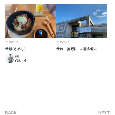
2021/12/10
2021/11/23
サ飯(さめし)
サ旅 第1弾 ～帯広偏～
著者
Yûki .N
BACK
NEXT