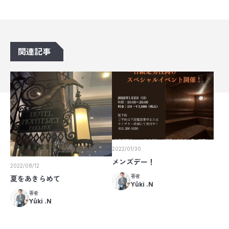
関連記事
2022/01/30
メンズデー！
2022/08/12
著者
夏をあきらめて
Yûki .N
著者
Yûki .N