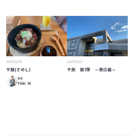
2021/12/10
2021/11/23
サ飯(さめし)
サ旅 第1弾 ～帯広偏～
著者
Yûki .N