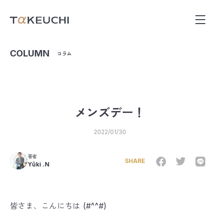
COLUMN
コラム
メンズデー！
2022/01/30
著者
SHARE
Yûki .N
皆さま、こんにちは (#^^#)