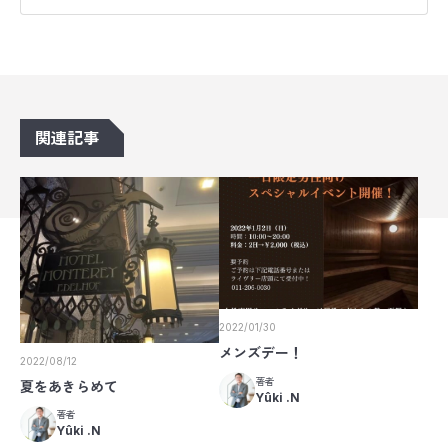
関連記事
2022/01/30
メンズデー！
2022/08/12
著者
夏をあきらめて
Yûki .N
著者
Yûki .N