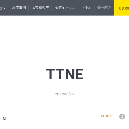
施工事例
お客様の声
モデルハウス
コラム
会社紹介
技
相談窓
くりの流れ
資料請求
無料相談
マガ登録
土地・分譲住宅情報
たけうちの住
TTNE
セプト
性・断熱
たけうちの家の強み
耐震性・耐久性
2021/06/26
と外の断熱
道産材の高精度エンジニアリングウ
うちの平屋
リノベーション
リフォーム
サウナ事業
リプルサッシ
オリジナル工法
気
J暖熱枠＋グリッドポスト基礎工法
SHARE
 .N
井断熱
リフォーム・リノベーション