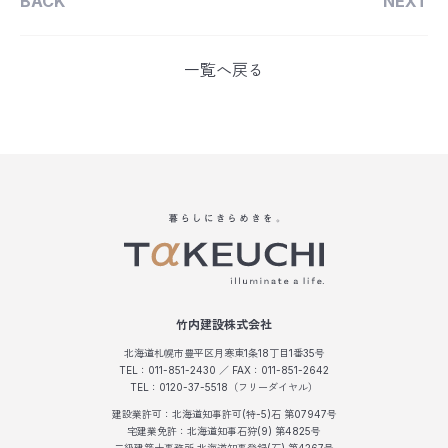
BACK
NEXT
一覧へ戻る
竹内建設株式会社
北海道札幌市豊平区月寒東1条18丁目1番35号
TEL：011-851-2430 ／ FAX：011-851-2642
TEL：0120-37-5518（フリーダイヤル）
建設業許可：北海道知事許可(特-5)石 第07947号
宅建業免許：北海道知事石狩(9) 第4825号
二級建築士事務所 北海道知事登録(石) 第4267号