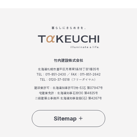
竹内建設株式会社
北海道札幌市豊平区月寒東1条18丁目1番35号
TEL：011-851-2430 ／ FAX：011-851-2642
TEL：0120-37-5518（フリーダイヤル）
建設業許可：北海道知事許可(特-5)石 第07947号
宅建業免許：北海道知事石狩(9) 第4825号
二級建築士事務所 北海道知事登録(石) 第4267号
Sitemap