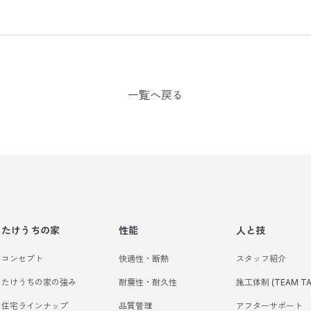
一覧へ戻る
たけうちの家
性能
人と技
コンセプト
快適性・断熱
スタッフ紹介
たけうちの家の強み
耐震性・耐久性
施工体制 (TEAM TA
住宅ラインナップ
品質管理
アフターサポート