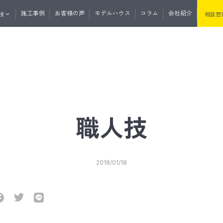
施工事例
お客様の声
モデルハウス
コラム
会社紹介
技
相談窓
くりの流れ
資料請求
無料相談
マガ登録
土地・分譲住宅情報
たけうちの住
職人技
セプト
性・断熱
たけうちの家の強み
耐震性・耐久性
2018/01/18
と外の断熱
道産材の高精度エンジニアリングウ
うちの平屋
リノベーション
リフォーム
サウナ事業
リプルサッシ
オリジナル工法
気
J暖熱枠＋グリッドポスト基礎工法
井断熱
リフォーム・リノベーション