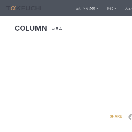
たけうちの家
性能
人と
COLUMN
コラム
ABOUT
PERFORMANCE
一社直営の建築プロ集団
家づくりを始めたい方へ
家づ
人と技
おうち相談窓口
たけうちの家
性能
メル
コン
快適
内
たけ
ト
換
SHARE
天