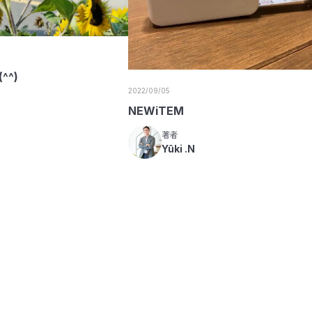
^^)
2022/09/05
NEWiTEM
著者
Yûki .N