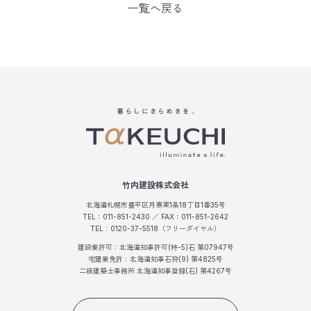
一覧へ戻る
竹内建設株式会社
北海道札幌市豊平区月寒東1条18丁目1番35号
TEL：011-851-2430 ／ FAX：011-851-2642
TEL：0120-37-5518（フリーダイヤル）
建設業許可：北海道知事許可(特-5)石 第07947号
宅建業免許：北海道知事石狩(9) 第4825号
二級建築士事務所 北海道知事登録(石) 第4267号