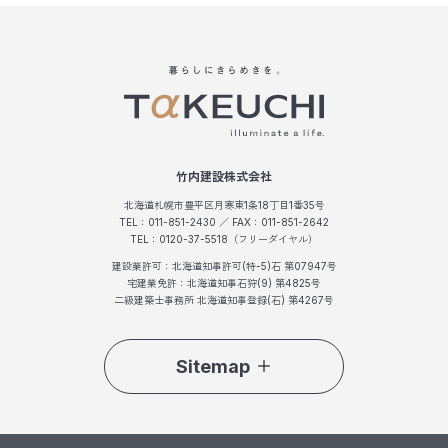
竹内建設株式会社
北海道札幌市豊平区月寒東1条18丁目1番35号
TEL：011-851-2430 ／ FAX：011-851-2642
TEL：0120-37-5518（フリーダイヤル）
建設業許可：北海道知事許可(特-5)石 第07947号
宅建業免許：北海道知事石狩(9) 第4825号
二級建築士事務所 北海道知事登録(石) 第4267号
Sitemap