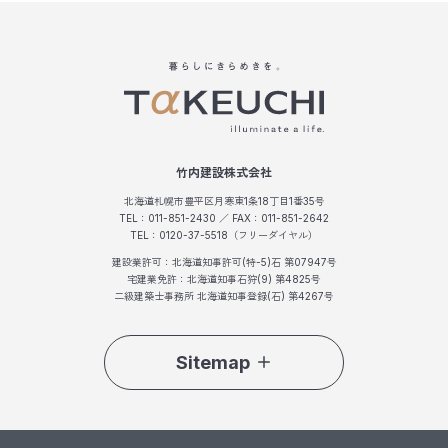
竹内建設株式会社
北海道札幌市豊平区月寒東1条18丁目1番35号
TEL：011-851-2430 ／ FAX：011-851-2642
TEL：0120-37-5518（フリーダイヤル）
建設業許可：北海道知事許可(特-5)石 第07947号
宅建業免許：北海道知事石狩(9) 第4825号
二級建築士事務所 北海道知事登録(石) 第4267号
Sitemap