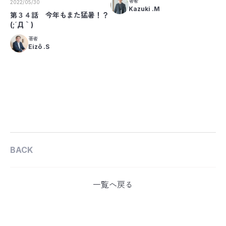
著者
2022/05/30
Kazuki .M
第３４話 今年もまた猛暑！？
(;´Д｀)
著者
Eizô .S
BACK
一覧へ戻る