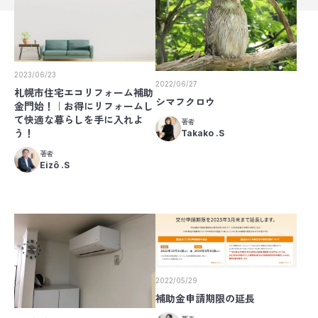
2023/06/23
2022/06/27
札幌市住宅エコリフォーム補助
シマフクロウ
金門始！｜お得にリフォームし
て快適な暮らしを手に入れよ
著者
う！
Takako .S
著者
Eizô .S
2022/05/29
補助金申請期限の延長