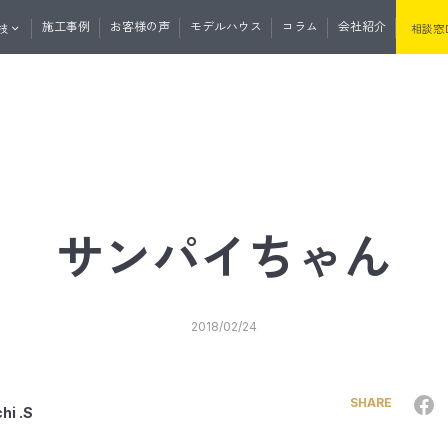
施工事例
お客様の声
モデルハウス
コラム
会社紹介
技
相談窓
くりの流れ
資料請求
無料相談
マガ登録
土地・分譲住宅情報
たけうちの住
サンパイちゃん
セプト
性・断熱
たけうちの家の強み
耐震性・耐久性
2018/02/24
と外の断熱
道産材の高精度エンジニアリングウ
うちの平屋
リノベーション
リフォーム
サウナ事業
リプルサッシ
オリジナル工法
気
J暖熱枠＋グリッドポスト基礎工法
SHARE
hi .S
井断熱
リフォーム・リノベーション