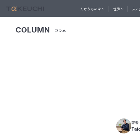
たけうちの家
性能
人と
COLUMN
コラム
ABOUT
PERFORMANCE
一社直営の建築プロ集団
家づくりを始めたい方へ
家づ
人と技
おうち相談窓口
たけうちの家
性能
メル
コン
快適
内
たけ
ト
著者
換
Taic
天