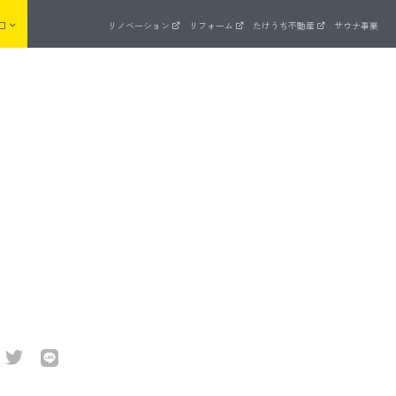
口
リノベーション
リフォーム
たけうち不動産
サウナ事業
来場予約
まいゼミ
住宅ラインナップ
品質管理
ッド
長期優良住宅を全棟標準でクリア
ZEH支援事業への取り組み
UA値計算 × C値測定
建物・設備保証