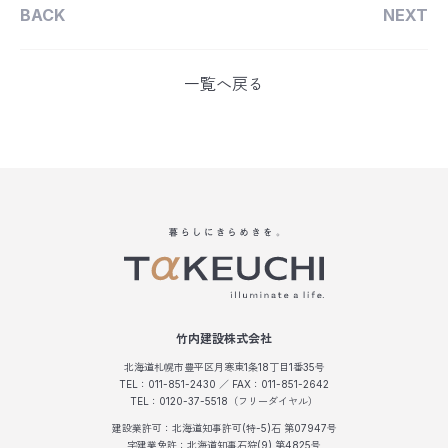
BACK
NEXT
一覧へ戻る
竹内建設株式会社
北海道札幌市豊平区月寒東1条18丁目1番35号
TEL：011-851-2430 ／ FAX：011-851-2642
TEL：0120-37-5518（フリーダイヤル）
建設業許可：北海道知事許可(特-5)石 第07947号
宅建業免許：北海道知事石狩(9) 第4825号