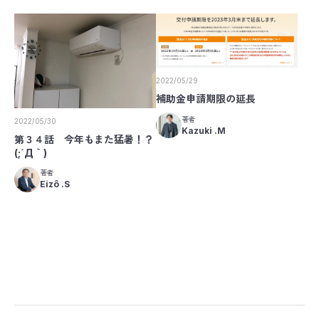
2022/05/29
補助金申請期限の延長
著者
2022/05/30
Kazuki .M
第３４話 今年もまた猛暑！？
(;´Д｀)
著者
Eizô .S