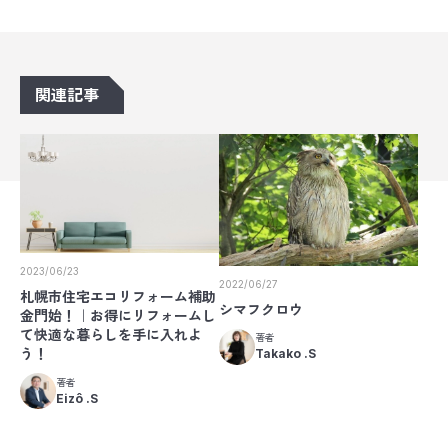
関連記事
2023/06/23
2022/06/27
札幌市住宅エコリフォーム補助
シマフクロウ
金門始！｜お得にリフォームし
て快適な暮らしを手に入れよ
著者
う！
Takako .S
著者
Eizô .S