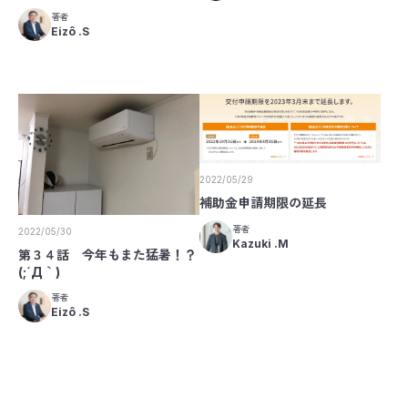
著者
Eizô .S
2022/05/29
補助金申請期限の延長
著者
2022/05/30
Kazuki .M
第３４話 今年もまた猛暑！？
(;´Д｀)
著者
Eizô .S