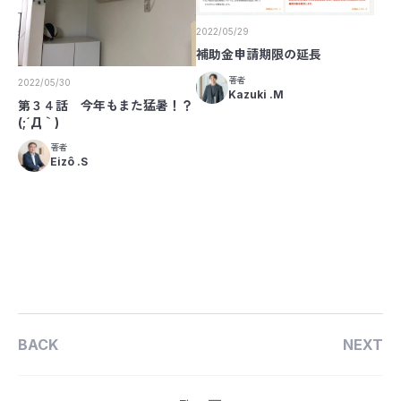
2022/05/29
補助金申請期限の延長
著者
2022/05/30
Kazuki .M
第３４話 今年もまた猛暑！？
(;´Д｀)
著者
Eizô .S
BACK
NEXT