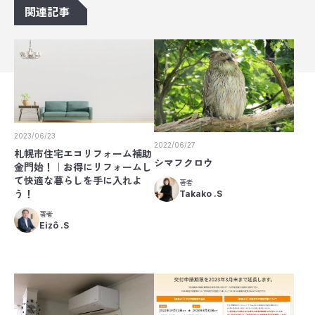
関連記事
2023/06/23
2022/06/27
札幌市住宅エコリフォーム補助
シマフクロウ
金門始！｜お得にリフォームし
て快適な暮らしを手に入れよ
著者
う！
Takako .S
著者
Eizô .S