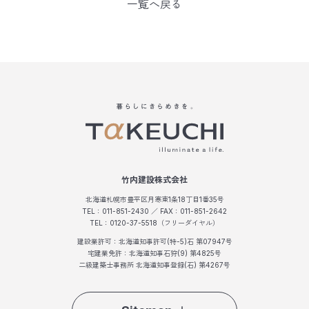
一覧へ戻る
竹内建設株式会社
北海道札幌市豊平区月寒東1条18丁目1番35号
TEL：011-851-2430 ／ FAX：011-851-2642
TEL：0120-37-5518（フリーダイヤル）
建設業許可：北海道知事許可(特-5)石 第07947号
宅建業免許：北海道知事石狩(9) 第4825号
二級建築士事務所 北海道知事登録(石) 第4267号