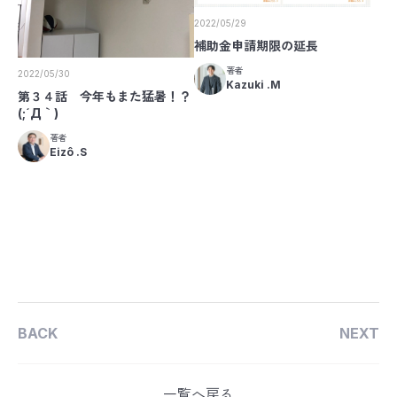
2022/05/29
補助金申請期限の延長
著者
2022/05/30
Kazuki .M
第３４話 今年もまた猛暑！？
(;´Д｀)
著者
Eizô .S
BACK
NEXT
一覧へ戻る