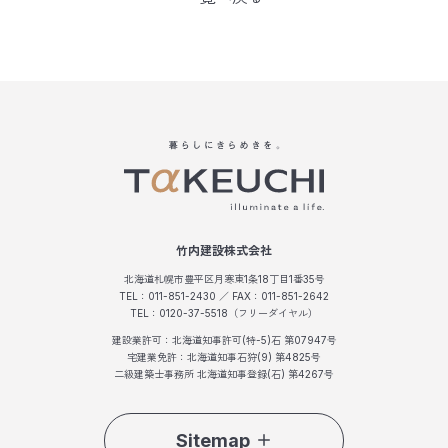
竹内建設株式会社
北海道札幌市豊平区月寒東1条18丁目1番35号
TEL：011-851-2430 ／ FAX：011-851-2642
TEL：0120-37-5518（フリーダイヤル）
建設業許可：北海道知事許可(特-5)石 第07947号
宅建業免許：北海道知事石狩(9) 第4825号
二級建築士事務所 北海道知事登録(石) 第4267号
Sitemap