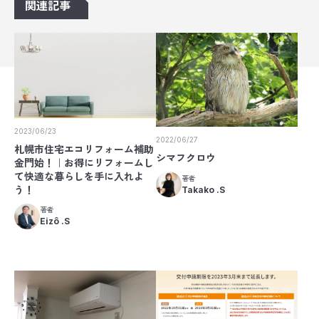
関連記事
2023/06/23
2022/06/27
札幌市住宅エコリフォーム補助
シマフクロウ
金門始！｜お得にリフォームし
て快適な暮らしを手に入れよ
著者
う！
Takako .S
著者
Eizô .S