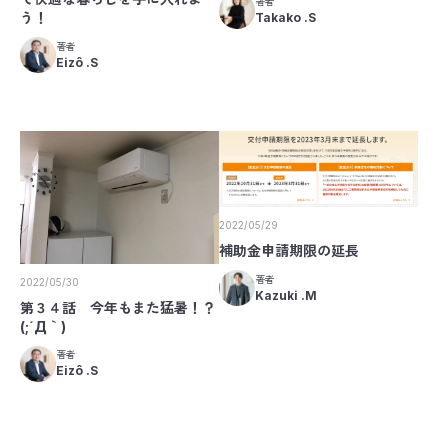
著者
う！
Takako .S
著者
Eizô .S
2022/05/29
補助金申請期限の延長
著者
2022/05/30
Kazuki .M
第３４話 今年もまた猛暑！？
(;´Д｀)
著者
Eizô .S