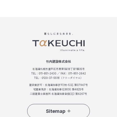
竹内建設株式会社
北海道札幌市豊平区月寒東1条18丁目1番35号
TEL：011-851-2430 ／ FAX：011-851-2642
TEL：0120-37-5518（フリーダイヤル）
建設業許可：北海道知事許可(特-5)石 第07947号
宅建業免許：北海道知事石狩(9) 第4825号
二級建築士事務所 北海道知事登録(石) 第4267号
Sitemap