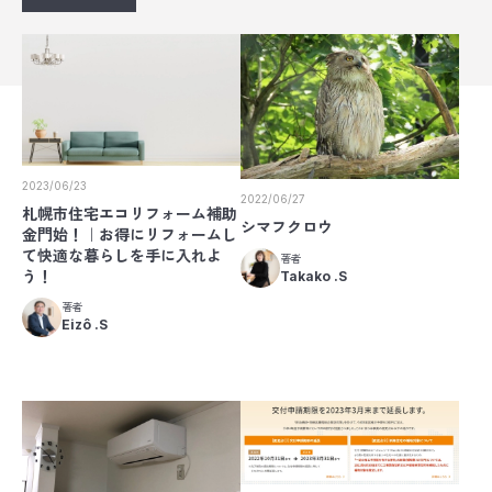
2023/06/23
2022/06/27
札幌市住宅エコリフォーム補助
シマフクロウ
金門始！｜お得にリフォームし
て快適な暮らしを手に入れよ
著者
う！
Takako .S
著者
Eizô .S