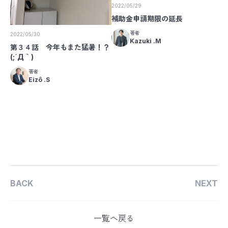
2022/05/29
補助金申請期限の延長
著者
2022/05/30
Kazuki .M
第３４話 今年もまた猛暑！？
(;´Д｀)
著者
Eizô .S
BACK
NEXT
一覧へ戻る