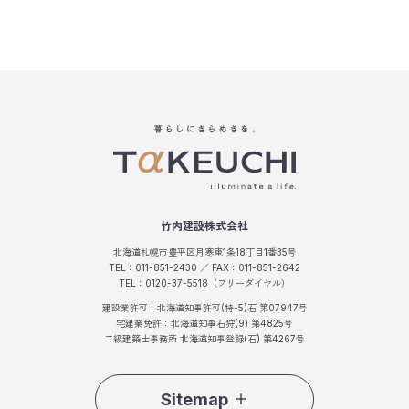
竹内建設株式会社
北海道札幌市豊平区月寒東1条18丁目1番35号
TEL：011-851-2430 ／ FAX：011-851-2642
TEL：0120-37-5518（フリーダイヤル）
建設業許可：北海道知事許可(特-5)石 第07947号
宅建業免許：北海道知事石狩(9) 第4825号
二級建築士事務所 北海道知事登録(石) 第4267号
Sitemap