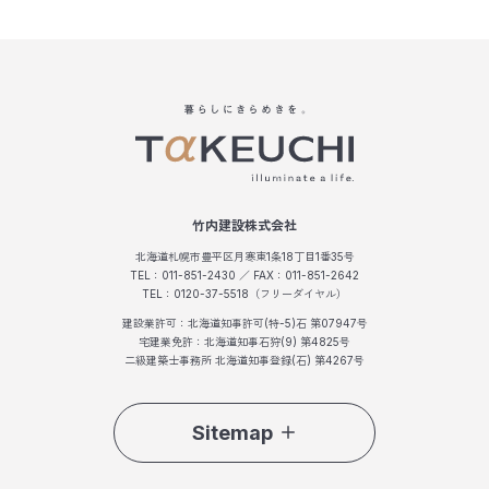
竹内建設株式会社
北海道札幌市豊平区月寒東1条18丁目1番35号
TEL：011-851-2430 ／ FAX：011-851-2642
TEL：0120-37-5518（フリーダイヤル）
建設業許可：北海道知事許可(特-5)石 第07947号
宅建業免許：北海道知事石狩(9) 第4825号
二級建築士事務所 北海道知事登録(石) 第4267号
Sitemap