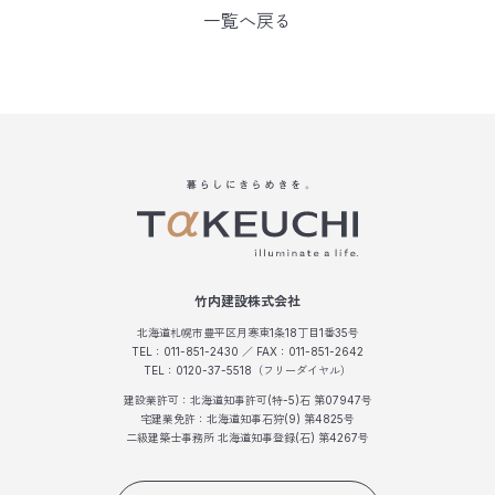
一覧へ戻る
竹内建設株式会社
北海道札幌市豊平区月寒東1条18丁目1番35号
TEL：011-851-2430 ／ FAX：011-851-2642
TEL：0120-37-5518（フリーダイヤル）
建設業許可：北海道知事許可(特-5)石 第07947号
宅建業免許：北海道知事石狩(9) 第4825号
二級建築士事務所 北海道知事登録(石) 第4267号