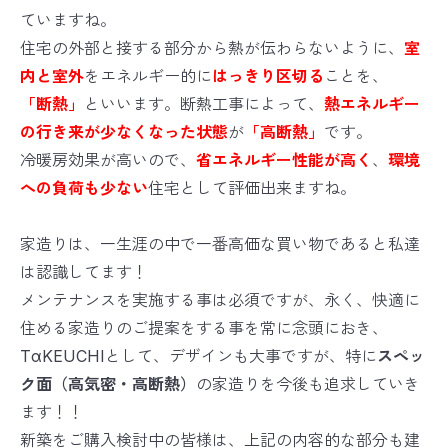
ていますね。
住宅の外部と接する部分から熱が伝わらないように、
室
内と室外
をエネルギー的に
はっきり区切る
ことを、
「断熱」
といいます。断熱工事によって、
熱エネルギー
の行き来が少なくなった状態
が
「高断熱」
です。
冷暖房効果が高いので、
省エネルギー性能が高く
、
環境
への負荷も少ない
住宅として評価出来ますね。
家造りは、一生涯の中で一番高価な買い物であると私達
は認識してます！
メンテナンスを実施する事は必須ですが、永く、快適に
住める家造りのご提案をする事を常に念頭におき、
TαKEUCHIとして、デザインも大事ですが、特に
スペッ
ク面（高気密・高断熱）
の家造りを今後も追求していき
ます！！
新築をご購入検討中の皆様は、上記の内容的な部分も建