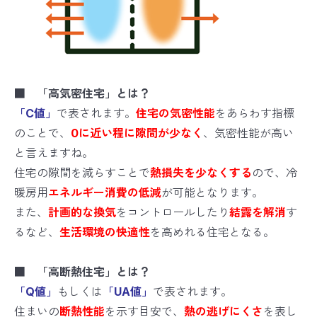
■ 「高気密住宅」とは？
「C値」
で表されます。
住宅の気密性能
をあらわす指標
のことで、
0に近い程に隙間が少なく
、気密性能が高い
と言えますね。
住宅の隙間を減らすことで
熱損失を少なくする
ので、冷
暖房用
エネルギー消費の低減
が可能となります。
また、
計画的な換気
をコントロールしたり
結露を解消
す
るなど、
生活環境の快適性
を高めれる住宅となる。
■ 「高断熱住宅」とは？
「Q値」
もしくは
「UA値」
で表されます。
住まいの
断熱性能
を示す目安で、
熱の逃げにくさ
を表し